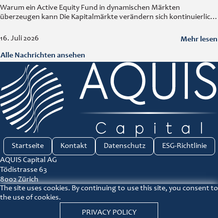
Warum ein Active Equity Fund in dynamischen Märkten
überzeugen kann Die Kapitalmärkte verändern sich kontinuierlich.
Wirtschaftliche Entwicklungen, technologische Innovationen,
geopolitische Ereignisse und neue Branchentrends beeinflussen
Mehr lesen
16. Juli 2026
Unternehmen und deren Bewertungen. In
Alle Nachrichten ansehen
Startseite
Kontakt
Datenschutz
ESG-Richtlinie
AQUIS Capital AG
Tödistrasse 63
8002 Zürich
The site uses cookies. By continuing to use this site, you consent to
Tel: +41 44 521 66 50
the use of cookies.
ir@aquis-capital.com
PRIVACY POLICY