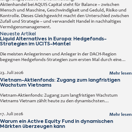
Aktienhandel bei AQUIS Capital steht für Balance – zwischen
Mensch und Maschine, Geschwindigkeit und Geduld, Risiko und
Kontrolle. Dieses Gleichgewicht macht den Unterschied zwischen
Zufall und Strategie – und verwandelt Handel in nachhaltiges
Vermögensmanagement.
Neueste Artikel
Liquid Alternatives in Europa: Hedgefonds-
Strategien im UCITS-Mantel
Die meisten Anlegerinnen und Anleger in der DACH-Region
begegnen Hedgefonds-Strategien zum ersten Mal durch eine
vertraute Tür: einen regulierten Fonds, den man an jedem
Handelstag kaufen und verkaufen kann. Diese
Mehr lesen
23. Juli 2026
Vietnam-Aktienfonds: Zugang zum langfristigen
Wachstum Vietnams
Vietnam-Aktienfonds: Zugang zum langfristigen Wachstum
Vietnams Vietnam zählt heute zu den dynamischsten
Volkswirtschaften Asiens. Ein solides Wirtschaftswachstum,
steigende ausländische Direktinvestitionen, eine wachsende
Mehr lesen
17. Juli 2026
Mittelschicht sowie der kontinuierliche Ausbau der Industrie
Warum ein Active Equity Fund in dynamischen
machen
Märkten überzeugen kann