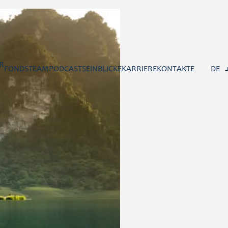
R
FONDS
TEAM
PODCASTS
EINBLICKE
KARRIERE
KONTAKTE
DE