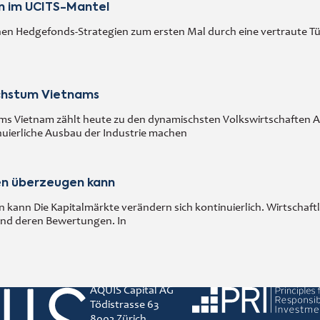
en im UCITS-Mantel
en Hedgefonds-Strategien zum ersten Mal durch eine vertraute Tü
chstum Vietnams
s Vietnam zählt heute zu den dynamischsten Volkswirtschaften As
inuierliche Ausbau der Industrie machen
en überzeugen kann
ann Die Kapitalmärkte verändern sich kontinuierlich. Wirtschaftl
und deren Bewertungen. In
AQUIS Capital AG
Principles for responsible 
Tödistrasse 63
8002 Zürich