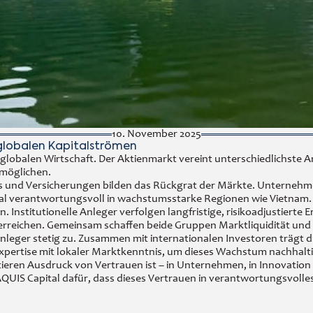
10. November 2025
 globalen Kapitalströmen
globalen Wirtschaft. Der Aktienmarkt vereint unterschiedlichste A
rmöglichen.
 und Versicherungen bilden das Rückgrat der Märkte. Unternehmen 
pital verantwortungsvoll in wachstumsstarke Regionen wie Vietnam.
 Institutionelle Anleger verfolgen langfristige, risikoadjustierte
 erreichen. Gemeinsam schaffen beide Gruppen Marktliquidität und S
leger stetig zu. Zusammen mit internationalen Investoren trägt d
 Expertise mit lokaler Marktkenntnis, um dieses Wachstum nachhalti
stieren Ausdruck von Vertrauen ist – in Unternehmen, in Innovation
 AQUIS Capital dafür, dass dieses Vertrauen in verantwortungsvol