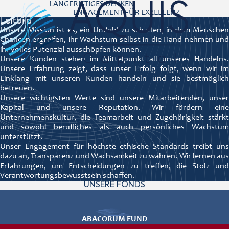
LANGFRISTIGES DENKEN
ENGAGEMENT FÜR EXZELLENZ
Leitbild
Unsere Mission ist es, ein Umfeld zu schaffen, in dem Menschen
Navigat
DE
Chancen ergreifen, ihr Wachstum selbst in die Hand nehmen und
ihr volles Potenzial ausschöpfen können.
Unsere Kunden stehen im Mittelpunkt all unseres Handelns.
Unsere Erfahrung zeigt, dass unser Erfolg folgt, wenn wir im
Einklang mit unseren Kunden handeln und sie bestmöglich
betreuen.
Unsere wichtigsten Werte sind unsere Mitarbeitenden, unser
Kapital und unsere Reputation. Wir fördern eine
Unternehmenskultur, die Teamarbeit und Zugehörigkeit stärkt
und sowohl berufliches als auch persönliches Wachstum
unterstützt.
Unser Engagement für höchste ethische Standards treibt uns
dazu an, Transparenz und Wachsamkeit zu wahren. Wir lernen aus
Erfahrungen, um Entscheidungen zu treffen, die Stolz und
Verantwortungsbewusstsein schaffen.
UNSERE FONDS
ABACORUM FUND