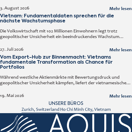
profitieren und gleichzeitig ihr Portfolio diversifizieren.
zum Hedgefonds-Dachfonds-Anbieter Harcourt in Genf zu
Früheinsteiger nutzen zudem das Chancenpotenzial des
Mehr lesen
3. August 2026
wechseln und dort den Kundenstamm in der Schweiz und
angestrebten Aufstiegs des Landes zum Emerging
Westeuropa auszubauen.
Vietnam: Fundamentaldaten sprechen für die
MBA in Finance, Universität Freiburg
nächste Wachstumsphase
Inhaber des CAIA-Titels (Chartered Alternative Investment
Die Volkswirtschaft mit 102 Millionen Einwohnern legt trotz
Analyst)
geopolitischer Unsicherheit ein beeindruckendes Wachstum
hin.Das erste Halbjahr 2026 hat einmal mehr gezeigt, wie
widerstandsfähig die vietnamesische Volkswirtschaft geworden
Mehr lesen
27. Juli 2026
ist. Trotz geopolitischer
Vom Export-Hub zur Binnenmacht: Vietnams
fundamentale Transformation als Chance für
Portfolios
​Während westliche Aktienmärkte mit Bewertungsdruck und
geopolitischer Unsicherheit kämpfen, liefert der vietnamesische
Markt Wachstumsraten, die anderswo kaum noch zu finden sind.
Caroline Wirth, Head Business Development bei AQUIS Capital,
Mehr lesen
19. Mai 2026
präsentierte
UNSERE BÜROS
Zurich, Switzerland
Ho Chi Minh City, Vietnam