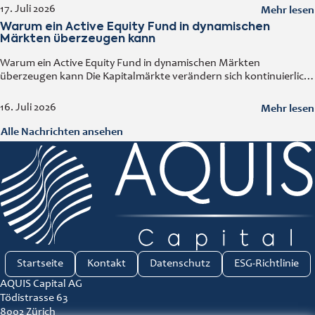
steigende ausländische Direktinvestitionen, eine wachsende
Mehr lesen
17. Juli 2026
Mittelschicht sowie der kontinuierliche Ausbau der Industrie
Warum ein Active Equity Fund in dynamischen
machen
Märkten überzeugen kann
Warum ein Active Equity Fund in dynamischen Märkten
überzeugen kann Die Kapitalmärkte verändern sich kontinuierlich.
Wirtschaftliche Entwicklungen, technologische Innovationen,
geopolitische Ereignisse und neue Branchentrends beeinflussen
Mehr lesen
16. Juli 2026
Unternehmen und deren Bewertungen. In
Alle Nachrichten ansehen
Startseite
Kontakt
Datenschutz
ESG-Richtlinie
AQUIS Capital AG
Tödistrasse 63
8002 Zürich