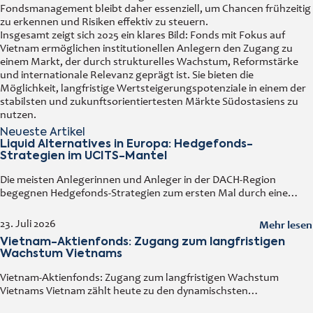
Fondsmanagement bleibt daher essenziell, um Chancen frühzeitig
zu erkennen und Risiken effektiv zu steuern.
Insgesamt zeigt sich 2025 ein klares Bild: Fonds mit Fokus auf
Vietnam ermöglichen institutionellen Anlegern den Zugang zu
einem Markt, der durch strukturelles Wachstum, Reformstärke
und internationale Relevanz geprägt ist. Sie bieten die
Möglichkeit, langfristige Wertsteigerungspotenziale in einem der
stabilsten und zukunftsorientiertesten Märkte Südostasiens zu
nutzen.
Neueste Artikel
Liquid Alternatives in Europa: Hedgefonds-
Strategien im UCITS-Mantel
Die meisten Anlegerinnen und Anleger in der DACH-Region
begegnen Hedgefonds-Strategien zum ersten Mal durch eine
vertraute Tür: einen regulierten Fonds, den man an jedem
Handelstag kaufen und verkaufen kann. Diese
Mehr lesen
23. Juli 2026
Vietnam-Aktienfonds: Zugang zum langfristigen
Wachstum Vietnams
Vietnam-Aktienfonds: Zugang zum langfristigen Wachstum
Vietnams Vietnam zählt heute zu den dynamischsten
Volkswirtschaften Asiens. Ein solides Wirtschaftswachstum,