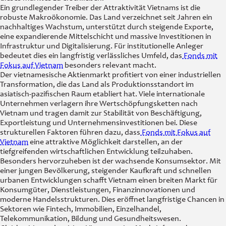
Ein grundlegender Treiber der Attraktivität Vietnams ist die
robuste Makroökonomie. Das Land verzeichnet seit Jahren ein
nachhaltiges Wachstum, unterstützt durch steigende Exporte,
eine expandierende Mittelschicht und massive Investitionen in
Infrastruktur und Digitalisierung. Für institutionelle Anleger
bedeutet dies ein langfristig verlässliches Umfeld, das
Fonds mit
Fokus auf Vietnam
besonders relevant macht.
Der vietnamesische Aktienmarkt profitiert von einer industriellen
Transformation, die das Land als Produktionsstandort im
asiatisch-pazifischen Raum etabliert hat. Viele internationale
Unternehmen verlagern ihre Wertschöpfungsketten nach
Vietnam und tragen damit zur Stabilität von Beschäftigung,
Exportleistung und Unternehmensinvestitionen bei. Diese
strukturellen Faktoren führen dazu, dass
Fonds mit Fokus auf
Vietnam
eine attraktive Möglichkeit darstellen, an der
tiefgreifenden wirtschaftlichen Entwicklung teilzuhaben.
Besonders hervorzuheben ist der wachsende Konsumsektor. Mit
einer jungen Bevölkerung, steigender Kaufkraft und schnellen
urbanen Entwicklungen schafft Vietnam einen breiten Markt für
Konsumgüter, Dienstleistungen, Finanzinnovationen und
moderne Handelsstrukturen. Dies eröffnet langfristige Chancen in
Sektoren wie Fintech, Immobilien, Einzelhandel,
Telekommunikation, Bildung und Gesundheitswesen.