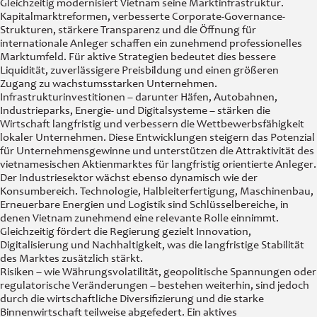
Gleichzeitig modernisiert Vietnam seine Marktinfrastruktur.
Kapitalmarktreformen, verbesserte Corporate-Governance-
Strukturen, stärkere Transparenz und die Öffnung für
internationale Anleger schaffen ein zunehmend professionelles
Marktumfeld. Für aktive Strategien bedeutet dies bessere
Liquidität, zuverlässigere Preisbildung und einen größeren
Zugang zu wachstumsstarken Unternehmen.
Infrastrukturinvestitionen – darunter Häfen, Autobahnen,
Industrieparks, Energie- und Digitalsysteme – stärken die
Wirtschaft langfristig und verbessern die Wettbewerbsfähigkeit
lokaler Unternehmen. Diese Entwicklungen steigern das Potenzial
für Unternehmensgewinne und unterstützen die Attraktivität des
vietnamesischen Aktienmarktes für langfristig orientierte Anleger.
Der Industriesektor wächst ebenso dynamisch wie der
Konsumbereich. Technologie, Halbleiterfertigung, Maschinenbau,
Erneuerbare Energien und Logistik sind Schlüsselbereiche, in
denen Vietnam zunehmend eine relevante Rolle einnimmt.
Gleichzeitig fördert die Regierung gezielt Innovation,
Digitalisierung und Nachhaltigkeit, was die langfristige Stabilität
des Marktes zusätzlich stärkt.
Risiken – wie Währungsvolatilität, geopolitische Spannungen oder
regulatorische Veränderungen – bestehen weiterhin, sind jedoch
durch die wirtschaftliche Diversifizierung und die starke
Binnenwirtschaft teilweise abgefedert. Ein aktives