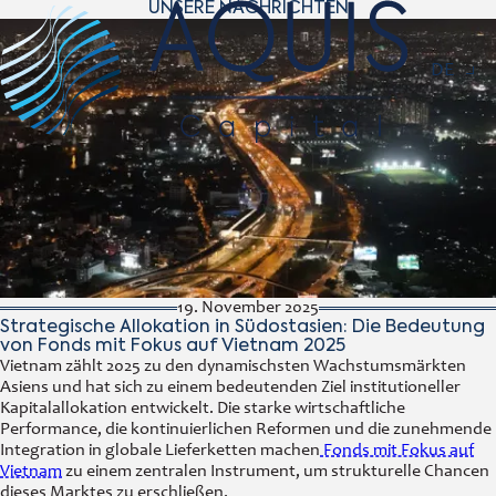
UNSERE NACHRICHTEN
Navigat
DE
19. November 2025
Strategische Allokation in Südostasien: Die Bedeutung
von Fonds mit Fokus auf Vietnam 2025
Vietnam zählt 2025 zu den dynamischsten Wachstumsmärkten
Asiens und hat sich zu einem bedeutenden Ziel institutioneller
Kapitalallokation entwickelt. Die starke wirtschaftliche
Performance, die kontinuierlichen Reformen und die zunehmende
Integration in globale Lieferketten machen
Fonds mit Fokus auf
Vietnam
zu einem zentralen Instrument, um strukturelle Chancen
dieses Marktes zu erschließen.