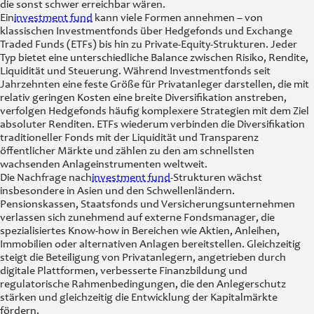
die sonst schwer erreichbar wären.
Ein
investment fund
kann viele Formen annehmen – von
klassischen Investmentfonds über Hedgefonds und Exchange
Traded Funds (ETFs) bis hin zu Private-Equity-Strukturen. Jeder
Typ bietet eine unterschiedliche Balance zwischen Risiko, Rendite,
Liquidität und Steuerung. Während Investmentfonds seit
Jahrzehnten eine feste Größe für Privatanleger darstellen, die mit
relativ geringen Kosten eine breite Diversifikation anstreben,
verfolgen Hedgefonds häufig komplexere Strategien mit dem Ziel
absoluter Renditen. ETFs wiederum verbinden die Diversifikation
traditioneller Fonds mit der Liquidität und Transparenz
öffentlicher Märkte und zählen zu den am schnellsten
wachsenden Anlageinstrumenten weltweit.
Die Nachfrage nach
investment fund
-Strukturen wächst
insbesondere in Asien und den Schwellenländern.
Pensionskassen, Staatsfonds und Versicherungsunternehmen
verlassen sich zunehmend auf externe Fondsmanager, die
spezialisiertes Know-how in Bereichen wie Aktien, Anleihen,
Immobilien oder alternativen Anlagen bereitstellen. Gleichzeitig
steigt die Beteiligung von Privatanlegern, angetrieben durch
digitale Plattformen, verbesserte Finanzbildung und
regulatorische Rahmenbedingungen, die den Anlegerschutz
stärken und gleichzeitig die Entwicklung der Kapitalmärkte
fördern.