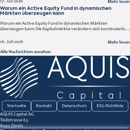
Mehr lesen
17. Juli 2026
Mittelschicht sowie der kontinuierliche Ausbau der Industrie
Warum ein Active Equity Fund in dynamischen
machen
Märkten überzeugen kann
Warum ein Active Equity Fund in dynamischen Märkten
überzeugen kann Die Kapitalmärkte verändern sich kontinuierlich.
Wirtschaftliche Entwicklungen, technologische Innovationen,
geopolitische Ereignisse und neue Branchentrends beeinflussen
Mehr lesen
16. Juli 2026
Unternehmen und deren Bewertungen. In
Alle Nachrichten ansehen
Startseite
Kontakt
Datenschutz
ESG-Richtlinie
AQUIS Capital AG
Tödistrasse 63
8002 Zürich