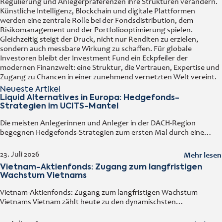
Regulierung und Anlegerpräferenzen ihre Strukturen verändern.
Künstliche Intelligenz, Blockchain und digitale Plattformen
werden eine zentrale Rolle bei der Fondsdistribution, dem
Risikomanagement und der Portfoliooptimierung spielen.
Gleichzeitig steigt der Druck, nicht nur Renditen zu erzielen,
sondern auch messbare Wirkung zu schaffen. Für globale
Investoren bleibt der Investment Fund ein Eckpfeiler der
modernen Finanzwelt: eine Struktur, die Vertrauen, Expertise und
Zugang zu Chancen in einer zunehmend vernetzten Welt vereint.
Neueste Artikel
Liquid Alternatives in Europa: Hedgefonds-
Strategien im UCITS-Mantel
Die meisten Anlegerinnen und Anleger in der DACH-Region
begegnen Hedgefonds-Strategien zum ersten Mal durch eine
vertraute Tür: einen regulierten Fonds, den man an jedem
Handelstag kaufen und verkaufen kann. Diese
Mehr lesen
23. Juli 2026
Vietnam-Aktienfonds: Zugang zum langfristigen
Wachstum Vietnams
Vietnam-Aktienfonds: Zugang zum langfristigen Wachstum
Vietnams Vietnam zählt heute zu den dynamischsten
Volkswirtschaften Asiens. Ein solides Wirtschaftswachstum,
steigende ausländische Direktinvestitionen, eine wachsende