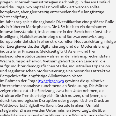
prägen Unternehmensstrategien nachhaltig. In diesem Umfeld
wird die Frage, wo Kapital sinnvoll allokiert werden sollte,
komplexer, aber gleichzeitig entscheidender für langfristige
Wertschöpfung.
Im Jahr 2025 spielt die regionale Diversifikation eine größere Rolle
als in früheren Marktphasen. Die USA bleiben ein dominanter
Innovationsstandort, insbesondere in den Bereichen künstliche
Intelligenz, Halbleitertechnologie und Softwareentwicklung.
Europa befindet sich in einer strukturellen Neuausrichtung infolge
der Energiewende, der Digitalisierung und der Modernisierung
industrieller Prozesse. Gleichzeitig tritt Asien – und hier
insbesondere Südostasien – als einer der vielversprechendsten
Wachstumspole hervor. Vietnam gehört zu den Ländern, die
aufgrund ihrer demografischen Stärke, industriellen Expansion
und regulatorischen Modernisierung eine besonders attraktive
Perspektive für langfristige Allokationen bieten.
Im Rahmen der Frage
investieren wo
gewinnt die qualitative
Unternehmensanalyse zunehmend an Bedeutung. Die Märkte
zeigen eine deutliche Spreizung zwischen Unternehmen, die
strukturelle Trends erfolgreich für sich nutzen, und jenen, die
durch technologische Disruption oder geopolitischen Druck an
Wettbewerbsfähigkeit verlieren. Gerade in einem Umfeld
steigender Zinsen werden Unternehmen bevorzugt, die über
solide Bilanzen, robuste Cashflows, klare Wachstumsstrategien