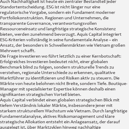
Auch Nachhaltigkeit ist heute ein zentraler Bestandteil jeder
Standortentscheidung. ESG ist nicht länger nur eine
regulatorische Vorgabe, sondern ein Fundament moderner
Portfoliokonstruktion. Regionen und Unternehmen, die
transparente Governance, verantwortungsvollen
Ressourceneinsatz und langfristige strategische Konsistenz
bieten, werden zunehmend bevorzugt. Aquis Capital integriert
ESG-Kriterien vollständig in seine fundamentale Analyse – ein
Ansatz, der besonders in Schwellenmärkten wie Vietnam großen
Mehrwert schafft.
Die Frage investieren wo führt letztlich zu einer Kernbotschaft:
Erfolgreiches Investieren bedeutet nicht, einer globalen
Benchmark blind zu folgen, sondern strukturelle Trends zu
verstehen, regionale Unterschiede zu erkennen, qualitative
Marktführer zu identifizieren und Risiken aktiv zu steuern. Die
Märkte von heute belohnen nicht Breite, sondern Tiefe. Boutique-
Manager mit spezialisierter Expertise können deshalb einen
signifikanten strategischen Vorteil bieten.
Aquis Capital verbindet einen globalen strategischen Blick mit
tiefem Verständnis lokaler Märkte, insbesondere jener mit
starkem strukturellem Wachstum wie Vietnam. Durch langfristige
Fundamentalanalyse, aktives Risikomanagement und klare
strategische Allokation entsteht ein Anlageansatz, der darauf
ausgelegt ist, über Marktzyklen hinweg nachhaltige