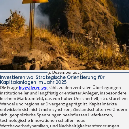
9. Dezember 2025
Investieren wo: Strategische Orientierung für
Kapitalanlagen im Jahr 2025
Die Frage
investieren wo
zählt zu den zentralen Überlegungen
institutioneller und langfristig orientierter Anleger, insbesondere
in einem Marktumfeld, das von hoher Unsicherheit, strukturellem
Wandel und regionaler Divergenz geprägt ist. Kapitalmärkte
entwickeln sich nicht mehr synchron; Zinslandschaften verändern
sich, geopolitische Spannungen beeinflussen Lieferketten,
technologische Innovationen schaffen neue
Wettbewerbsdynamiken, und Nachhaltigkeitsanforderungen