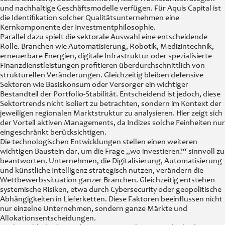
und nachhaltige Geschäftsmodelle verfügen. Für Aquis Capital ist
die Identifikation solcher Qualitätsunternehmen eine
Kernkomponente der Investmentphilosophie.
Parallel dazu spielt die sektorale Auswahl eine entscheidende
Rolle. Branchen wie Automatisierung, Robotik, Medizintechnik,
erneuerbare Energien, digitale Infrastruktur oder spezialisierte
Finanzdienstleistungen profitieren überdurchschnittlich von
strukturellen Veränderungen. Gleichzeitig bleiben defensive
Sektoren wie Basiskonsum oder Versorger ein wichtiger
Bestandteil der Portfolio-Stabilität. Entscheidend ist jedoch, diese
Sektortrends nicht isoliert zu betrachten, sondern im Kontext der
jeweiligen regionalen Marktstruktur zu analysieren. Hier zeigt sich
der Vorteil aktiven Managements, da Indizes solche Feinheiten nur
eingeschränkt berücksichtigen.
Die technologischen Entwicklungen stellen einen weiteren
wichtigen Baustein dar, um die Frage „wo investieren?“ sinnvoll zu
beantworten. Unternehmen, die Digitalisierung, Automatisierung
und künstliche Intelligenz strategisch nutzen, verändern die
Wettbewerbssituation ganzer Branchen. Gleichzeitig entstehen
systemische Risiken, etwa durch Cybersecurity oder geopolitische
Abhängigkeiten in Lieferketten. Diese Faktoren beeinflussen nicht
nur einzelne Unternehmen, sondern ganze Märkte und
Allokationsentscheidungen.