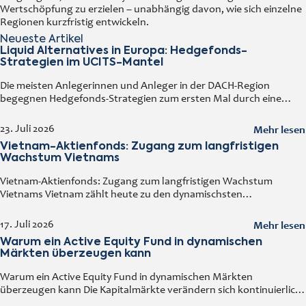
Wertschöpfung zu erzielen – unabhängig davon, wie sich einzelne
Regionen kurzfristig entwickeln.
Neueste Artikel
Liquid Alternatives in Europa: Hedgefonds-
Strategien im UCITS-Mantel
Die meisten Anlegerinnen und Anleger in der DACH-Region
begegnen Hedgefonds-Strategien zum ersten Mal durch eine
vertraute Tür: einen regulierten Fonds, den man an jedem
Handelstag kaufen und verkaufen kann. Diese
Mehr lesen
23. Juli 2026
Vietnam-Aktienfonds: Zugang zum langfristigen
Wachstum Vietnams
Vietnam-Aktienfonds: Zugang zum langfristigen Wachstum
Vietnams Vietnam zählt heute zu den dynamischsten
Volkswirtschaften Asiens. Ein solides Wirtschaftswachstum,
steigende ausländische Direktinvestitionen, eine wachsende
Mehr lesen
17. Juli 2026
Mittelschicht sowie der kontinuierliche Ausbau der Industrie
Warum ein Active Equity Fund in dynamischen
machen
Märkten überzeugen kann
Warum ein Active Equity Fund in dynamischen Märkten
überzeugen kann Die Kapitalmärkte verändern sich kontinuierlich.
Wirtschaftliche Entwicklungen, technologische Innovationen,