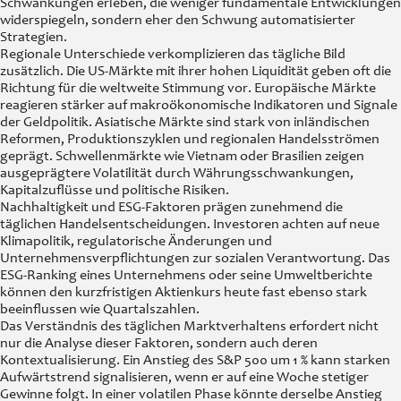
Schwankungen erleben, die weniger fundamentale Entwicklungen
widerspiegeln, sondern eher den Schwung automatisierter
Strategien.
Regionale Unterschiede verkomplizieren das tägliche Bild
zusätzlich. Die US-Märkte mit ihrer hohen Liquidität geben oft die
Richtung für die weltweite Stimmung vor. Europäische Märkte
reagieren stärker auf makroökonomische Indikatoren und Signale
der Geldpolitik. Asiatische Märkte sind stark von inländischen
Reformen, Produktionszyklen und regionalen Handelsströmen
geprägt. Schwellenmärkte wie Vietnam oder Brasilien zeigen
ausgeprägtere Volatilität durch Währungsschwankungen,
Kapitalzuflüsse und politische Risiken.
Nachhaltigkeit und ESG-Faktoren prägen zunehmend die
täglichen Handelsentscheidungen. Investoren achten auf neue
Klimapolitik, regulatorische Änderungen und
Unternehmensverpflichtungen zur sozialen Verantwortung. Das
ESG-Ranking eines Unternehmens oder seine Umweltberichte
können den kurzfristigen Aktienkurs heute fast ebenso stark
beeinflussen wie Quartalszahlen.
Das Verständnis des täglichen Marktverhaltens erfordert nicht
nur die Analyse dieser Faktoren, sondern auch deren
Kontextualisierung. Ein Anstieg des S&P 500 um 1 % kann starken
Aufwärtstrend signalisieren, wenn er auf eine Woche stetiger
Gewinne folgt. In einer volatilen Phase könnte derselbe Anstieg