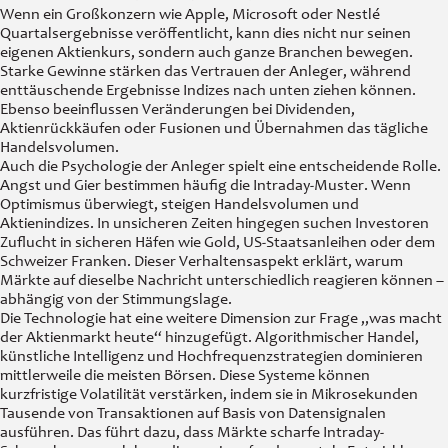
Wenn ein Großkonzern wie Apple, Microsoft oder Nestlé
Quartalsergebnisse veröffentlicht, kann dies nicht nur seinen
eigenen Aktienkurs, sondern auch ganze Branchen bewegen.
Starke Gewinne stärken das Vertrauen der Anleger, während
enttäuschende Ergebnisse Indizes nach unten ziehen können.
Ebenso beeinflussen Veränderungen bei Dividenden,
Aktienrückkäufen oder Fusionen und Übernahmen das tägliche
Handelsvolumen.
Auch die Psychologie der Anleger spielt eine entscheidende Rolle.
Angst und Gier bestimmen häufig die Intraday-Muster. Wenn
Optimismus überwiegt, steigen Handelsvolumen und
Aktienindizes. In unsicheren Zeiten hingegen suchen Investoren
Zuflucht in sicheren Häfen wie Gold, US-Staatsanleihen oder dem
Schweizer Franken. Dieser Verhaltensaspekt erklärt, warum
Märkte auf dieselbe Nachricht unterschiedlich reagieren können –
abhängig von der Stimmungslage.
Die Technologie hat eine weitere Dimension zur Frage „was macht
der Aktienmarkt heute“ hinzugefügt. Algorithmischer Handel,
künstliche Intelligenz und Hochfrequenzstrategien dominieren
mittlerweile die meisten Börsen. Diese Systeme können
kurzfristige Volatilität verstärken, indem sie in Mikrosekunden
Tausende von Transaktionen auf Basis von Datensignalen
ausführen. Das führt dazu, dass Märkte scharfe Intraday-