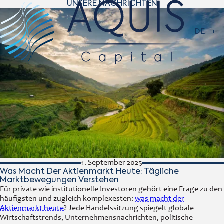
UNSERE NACHRICHTEN
Navigat
DE
1. September 2025
Was Macht Der Aktienmarkt Heute: Tägliche
Marktbewegungen Verstehen
Für private wie institutionelle Investoren gehört eine Frage zu den
häufigsten und zugleich komplexesten:
was macht der
Aktienmarkt heute
? Jede Handelssitzung spiegelt globale
Wirtschaftstrends, Unternehmensnachrichten, politische