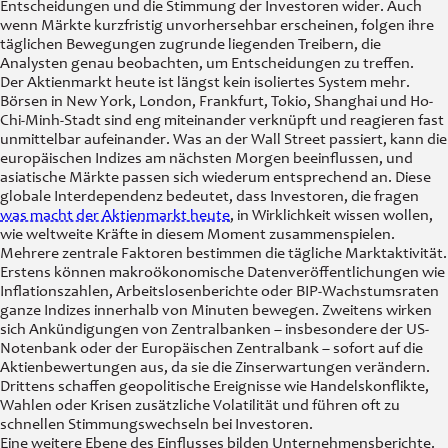
Entscheidungen und die Stimmung der Investoren wider. Auch
wenn Märkte kurzfristig unvorhersehbar erscheinen, folgen ihre
täglichen Bewegungen zugrunde liegenden Treibern, die
Analysten genau beobachten, um Entscheidungen zu treffen.
Der Aktienmarkt heute ist längst kein isoliertes System mehr.
Börsen in New York, London, Frankfurt, Tokio, Shanghai und Ho-
Chi-Minh-Stadt sind eng miteinander verknüpft und reagieren fast
unmittelbar aufeinander. Was an der Wall Street passiert, kann die
europäischen Indizes am nächsten Morgen beeinflussen, und
asiatische Märkte passen sich wiederum entsprechend an. Diese
globale Interdependenz bedeutet, dass Investoren, die fragen
was macht der Aktienmarkt heute
, in Wirklichkeit wissen wollen,
wie weltweite Kräfte in diesem Moment zusammenspielen.
Mehrere zentrale Faktoren bestimmen die tägliche Marktaktivität.
Erstens können makroökonomische Datenveröffentlichungen wie
Inflationszahlen, Arbeitslosenberichte oder BIP-Wachstumsraten
ganze Indizes innerhalb von Minuten bewegen. Zweitens wirken
sich Ankündigungen von Zentralbanken – insbesondere der US-
Notenbank oder der Europäischen Zentralbank – sofort auf die
Aktienbewertungen aus, da sie die Zinserwartungen verändern.
Drittens schaffen geopolitische Ereignisse wie Handelskonflikte,
Wahlen oder Krisen zusätzliche Volatilität und führen oft zu
schnellen Stimmungswechseln bei Investoren.
Eine weitere Ebene des Einflusses bilden Unternehmensberichte.