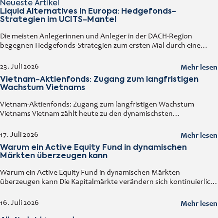
Neueste Artikel
Liquid Alternatives in Europa: Hedgefonds-
Strategien im UCITS-Mantel
Die meisten Anlegerinnen und Anleger in der DACH-Region
begegnen Hedgefonds-Strategien zum ersten Mal durch eine
vertraute Tür: einen regulierten Fonds, den man an jedem
Handelstag kaufen und verkaufen kann. Diese
Mehr lesen
23. Juli 2026
Vietnam-Aktienfonds: Zugang zum langfristigen
Wachstum Vietnams
Vietnam-Aktienfonds: Zugang zum langfristigen Wachstum
Vietnams Vietnam zählt heute zu den dynamischsten
Volkswirtschaften Asiens. Ein solides Wirtschaftswachstum,
steigende ausländische Direktinvestitionen, eine wachsende
Mehr lesen
17. Juli 2026
Mittelschicht sowie der kontinuierliche Ausbau der Industrie
Warum ein Active Equity Fund in dynamischen
machen
Märkten überzeugen kann
Warum ein Active Equity Fund in dynamischen Märkten
überzeugen kann Die Kapitalmärkte verändern sich kontinuierlich.
Wirtschaftliche Entwicklungen, technologische Innovationen,
geopolitische Ereignisse und neue Branchentrends beeinflussen
Mehr lesen
16. Juli 2026
Unternehmen und deren Bewertungen. In