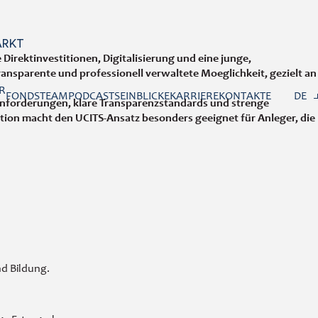
ARKT
irektinvestitionen, Digitalisierung und eine junge,
transparente und professionell verwaltete Moeglichkeit, gezielt an
R
FONDS
TEAM
PODCASTS
EINBLICKE
KARRIERE
KONTAKTE
DE
sanforderungen, klare Transparenzstandards und strenge
tion macht den UCITS-Ansatz besonders geeignet für Anleger, die
d Bildung.