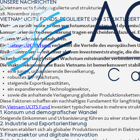
UNSERE NACHRICHTEN
28. November 2025
VIETNAM UCITS FONDS: REGULIERTE UND STRUKTURIE
Vietnam zaehlt heute zu den wachstumsstaerksten und dynamischst
konsumorientierte Bevoelkerung tragen entscheidend dazu bei. E
diesem Wachstum teilzuhaben.
Ein
Vietnam UCITS Fund
verbindet die Vorteile des europäischen
Risikokontrollen — mit einer aktiven Investmentstrategie, die di
Sicherheit und langfristiges Wachstum miteinander verbinden m
Die makrooekonomische Basis Vietnams ist bemerkenswert stabil
eine junge, urbanisierende Bevoelkerung,
robustes BIP-Wachstum,
steigende Exportkapazitäten,
ein expandierender Technologiesektor,
sowie die anhaltende Verlagerung globaler Produktionsketten
Diese Faktoren schaffen ein nachhaltiges Fundament für langfr
Ein
Vietnam UCITS Fund
investiert typischerweise in mehrere stru
1. Konsum und demografischer Wandel
Steigende Einkommen und Urbanisierung führen zu einer starken 
2. Industrie und Exportorientierung
Vietnam etabliert sich als globaler Produktionsstandort in Elektr
3. Finanzsektor und digitale Innovation