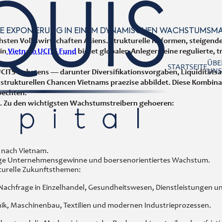
RTE EXPONIERUNG IN EINEM DYNAMISCHEN WACHSTUMSM
en Volkswirtschaften Asiens. Strukturelle Reformen, steigende D
in
Vietnam UCITS Fund
bietet globalen Anlegern eine regulierte, 
ÜBE
STARTSEITE
 UCITS-Rahmens — darunter Diversifikationsvorgaben, Liquidität
UNS
e strukturellen Chancen Vietnams praezise abbildet. Diese Kombina
oechten.
. Zu den wichtigsten Wachstumstreibern gehoeren:
 nach Vietnam.
istige Unternehmensgewinne und boersenorientiertes Wachstum.
kturelle Zukunftsthemen:
Nachfrage in Einzelhandel, Gesundheitswesen, Dienstleistungen un
onik, Maschinenbau, Textilien und modernen Industrieprozessen.