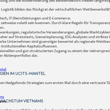
ung und die Modernisierung des Bankensektors treiben langfristi
Logistik bilden das Rückgrat der wirtschaftlichen Wettbewerbsfäh
intech, IT-Dienstleistungen und E-Commerce.
itweise volatil sein koennen. Durch klare Regeln für Transparenz, 
en.
nkungen, regulatorische Veraenderungen, globale Marktzyklen und
aher auf Stresstests, Szenarioplanung, ESG-Analysen und strikte
rke Unternehmen sind guenstiger bewertet als regionale Wettbewer
nstitutionellen Kapitalzufluessen.
sionellen und gut strukturierten Zugang zu einem der vielverspreche
r Aktienportfolios dar.
ntel
GIEN IM UCITS-MANTEL
en Hedgefonds-Strategien zum ersten Mal durch eine vertraute Tü
ams
 WACHSTUM VIETNAMS