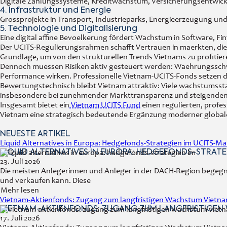
Digitale Zahlungssysteme, Kreditwachstum, Versicherungsentwickl
4. Infrastruktur und Energie
Grossprojekte in Transport, Industrieparks, Energieerzeugung und 
5. Technologie und Digitalisierung
Eine digital affine Bevoelkerung fördert Wachstum in Software, F
Der UCITS-Regulierungsrahmen schafft Vertrauen in maerkten, die ze
Grundlage, um von den strukturellen Trends Vietnams zu profitier
Dennoch muessen Risiken aktiv gesteuert werden: Waehrungsschwa
Performance wirken. Professionelle Vietnam-UCITS-Fonds setzen d
Bewertungstechnisch bleibt Vietnam attraktiv: Viele wachstumssta
insbesondere bei zunehmender Markttransparenz und steigenden i
Insgesamt bietet ein
Vietnam UCITS Fund
einen regulierten, profes
Vietnam eine strategisch bedeutende Ergänzung moderner globale
NEUESTE ARTIKEL
Liquid Alternatives in Europa: Hedgefonds-Strategien im UCITS-Ma
LIQUID ALTERNATIVES IN EUROPA: HEDGEFONDS-STRATE
23. Juli 2026
Die meisten Anlegerinnen und Anleger in der DACH-Region begegn
und verkaufen kann. Diese
Mehr lesen
Vietnam-Aktienfonds: Zugang zum langfristigen Wachstum Vietn
VIETNAM-AKTIENFONDS: ZUGANG ZUM LANGFRISTIGEN
17. Juli 2026