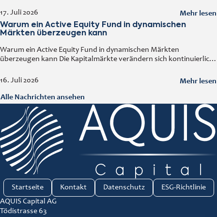
Volkswirtschaften Asiens. Ein solides Wirtschaftswachstum,
steigende ausländische Direktinvestitionen, eine wachsende
Mehr lesen
17. Juli 2026
Mittelschicht sowie der kontinuierliche Ausbau der Industrie
Warum ein Active Equity Fund in dynamischen
machen
Märkten überzeugen kann
Warum ein Active Equity Fund in dynamischen Märkten
überzeugen kann Die Kapitalmärkte verändern sich kontinuierlich.
Wirtschaftliche Entwicklungen, technologische Innovationen,
geopolitische Ereignisse und neue Branchentrends beeinflussen
Mehr lesen
16. Juli 2026
Unternehmen und deren Bewertungen. In
Alle Nachrichten ansehen
Startseite
Kontakt
Datenschutz
ESG-Richtlinie
AQUIS Capital AG
Tödistrasse 63