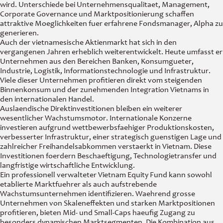
wird. Unterschiede bei Unternehmensqualitaet, Management,
Corporate Governance und Marktpositionierung schaffen
attraktive Moeglichkeiten fuer erfahrene Fondsmanager, Alpha zu
generieren.
Auch der vietnamesische Aktienmarkt hat sich in den
vergangenen Jahren erheblich weiterentwickelt. Heute umfasst er
Unternehmen aus den Bereichen Banken, Konsumgueter,
Industrie, Logistik, Informationstechnologie und Infrastruktur.
Viele dieser Unternehmen profitieren direkt vom steigenden
Binnenkonsum und der zunehmenden Integration Vietnams in
den internationalen Handel.
Auslaendische Direktinvestitionen bleiben ein weiterer
wesentlicher Wachstumsmotor. Internationale Konzerne
investieren aufgrund wettbewerbsfaehiger Produktionskosten,
verbesserter Infrastruktur, einer strategisch guenstigen Lage und
zahlreicher Freihandelsabkommen verstaerkt in Vietnam. Diese
Investitionen foerdern Beschaeftigung, Technologietransfer und
langfristige wirtschaftliche Entwicklung.
Ein professionell verwalteter Vietnam Equity Fund kann sowohl
etablierte Marktfuehrer als auch aufstrebende
Wachstumsunternehmen identifizieren. Waehrend grosse
Unternehmen von Skaleneffekten und starken Marktpositionen
profitieren, bieten Mid- und Small-Caps haeufig Zugang zu
besonders dynamischen Marktsegmenten. Die Kombination aus