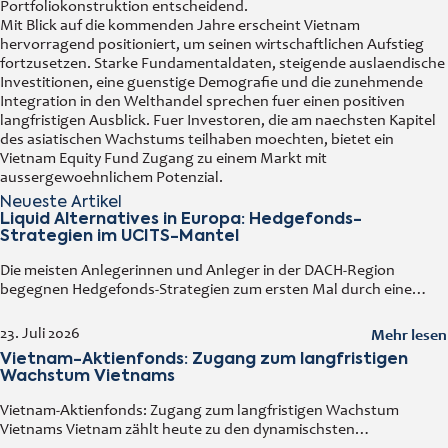
Portfoliokonstruktion entscheidend.
Mit Blick auf die kommenden Jahre erscheint Vietnam
hervorragend positioniert, um seinen wirtschaftlichen Aufstieg
fortzusetzen. Starke Fundamentaldaten, steigende auslaendische
Investitionen, eine guenstige Demografie und die zunehmende
Integration in den Welthandel sprechen fuer einen positiven
langfristigen Ausblick. Fuer Investoren, die am naechsten Kapitel
des asiatischen Wachstums teilhaben moechten, bietet ein
Vietnam Equity Fund Zugang zu einem Markt mit
aussergewoehnlichem Potenzial.
Neueste Artikel
Liquid Alternatives in Europa: Hedgefonds-
Strategien im UCITS-Mantel
Die meisten Anlegerinnen und Anleger in der DACH-Region
begegnen Hedgefonds-Strategien zum ersten Mal durch eine
vertraute Tür: einen regulierten Fonds, den man an jedem
Handelstag kaufen und verkaufen kann. Diese
Mehr lesen
23. Juli 2026
Vietnam-Aktienfonds: Zugang zum langfristigen
Wachstum Vietnams
Vietnam-Aktienfonds: Zugang zum langfristigen Wachstum
Vietnams Vietnam zählt heute zu den dynamischsten