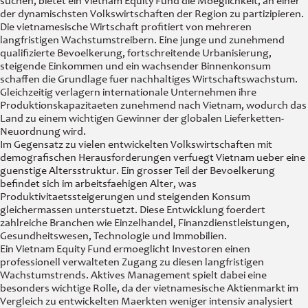
suchen, bietet ein Vietnam Equity Fund die Moeglichkeit, an einer
der dynamischsten Volkswirtschaften der Region zu partizipieren.
Die vietnamesische Wirtschaft profitiert von mehreren
langfristigen Wachstumstreibern. Eine junge und zunehmend
qualifizierte Bevoelkerung, fortschreitende Urbanisierung,
steigende Einkommen und ein wachsender Binnenkonsum
schaffen die Grundlage fuer nachhaltiges Wirtschaftswachstum.
Gleichzeitig verlagern internationale Unternehmen ihre
Produktionskapazitaeten zunehmend nach Vietnam, wodurch das
Land zu einem wichtigen Gewinner der globalen Lieferketten-
Neuordnung wird.
Im Gegensatz zu vielen entwickelten Volkswirtschaften mit
demografischen Herausforderungen verfuegt Vietnam ueber eine
guenstige Altersstruktur. Ein grosser Teil der Bevoelkerung
befindet sich im arbeitsfaehigen Alter, was
Produktivitaetssteigerungen und steigenden Konsum
gleichermassen unterstuetzt. Diese Entwicklung foerdert
zahlreiche Branchen wie Einzelhandel, Finanzdienstleistungen,
Gesundheitswesen, Technologie und Immobilien.
Ein Vietnam Equity Fund ermoeglicht Investoren einen
professionell verwalteten Zugang zu diesen langfristigen
Wachstumstrends. Aktives Management spielt dabei eine
besonders wichtige Rolle, da der vietnamesische Aktienmarkt im
Vergleich zu entwickelten Maerkten weniger intensiv analysiert