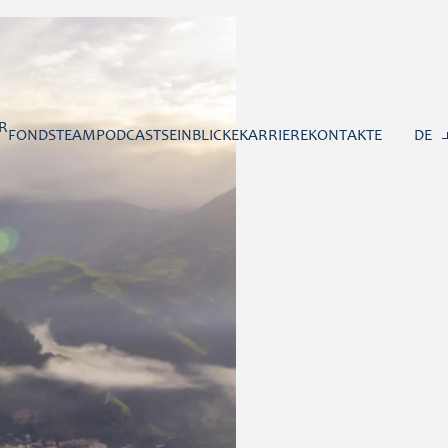
R
FONDS
TEAM
PODCASTS
EINBLICKE
KARRIERE
KONTAKTE
DE