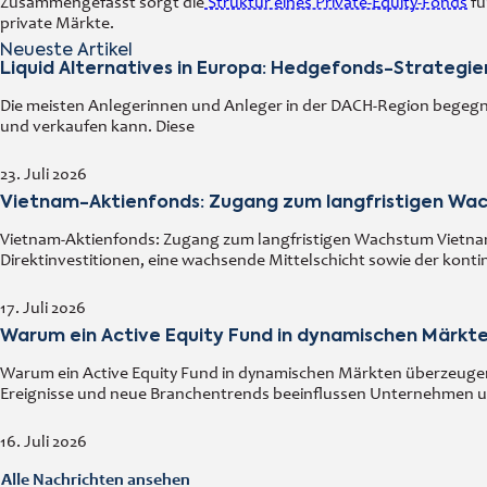
Zusammengefasst sorgt die
Struktur eines Private-Equity-Fonds
fü
private Märkte.
Neueste Artikel
Liquid Alternatives in Europa: Hedgefonds-Strategi
Die meisten Anlegerinnen und Anleger in der DACH-Region begegn
und verkaufen kann. Diese
23. Juli 2026
Vietnam-Aktienfonds: Zugang zum langfristigen Wa
Vietnam-Aktienfonds: Zugang zum langfristigen Wachstum Vietnam
Direktinvestitionen, eine wachsende Mittelschicht sowie der kont
17. Juli 2026
Warum ein Active Equity Fund in dynamischen Märkt
Warum ein Active Equity Fund in dynamischen Märkten überzeugen k
Ereignisse und neue Branchentrends beeinflussen Unternehmen 
16. Juli 2026
Alle Nachrichten ansehen