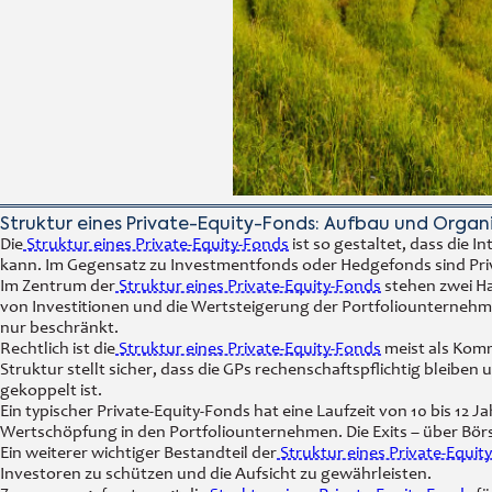
Struktur eines Private-Equity-Fonds: Aufbau und Organ
Die
Struktur eines Private-Equity-Fonds
ist so gestaltet, dass die
kann. Im Gegensatz zu Investmentfonds oder Hedgefonds sind Priv
Im Zentrum der
Struktur eines Private-Equity-Fonds
stehen zwei Ha
von Investitionen und die Wertsteigerung der Portfoliounternehme
nur beschränkt.
Rechtlich ist die
Struktur eines Private-Equity-Fonds
meist als Komm
Struktur stellt sicher, dass die GPs rechenschaftspflichtig blei
gekoppelt ist.
Ein typischer Private-Equity-Fonds hat eine Laufzeit von 10 bis 12
Wertschöpfung in den Portfoliounternehmen. Die Exits – über Börs
Ein weiterer wichtiger Bestandteil der
Struktur eines Private-Equit
Investoren zu schützen und die Aufsicht zu gewährleisten.