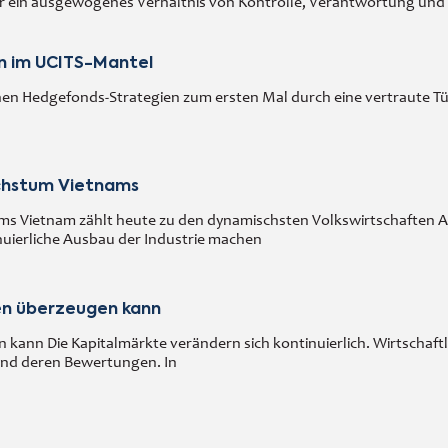
r ein ausgewogenes Verhältnis von Kontrolle, Verantwortung und An
en im UCITS-Mantel
en Hedgefonds-Strategien zum ersten Mal durch eine vertraute Tü
chstum Vietnams
s Vietnam zählt heute zu den dynamischsten Volkswirtschaften As
inuierliche Ausbau der Industrie machen
en überzeugen kann
ann Die Kapitalmärkte verändern sich kontinuierlich. Wirtschaftl
und deren Bewertungen. In