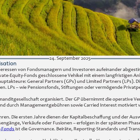
24. September 2025
isation
 Interessen von Fondsmanagern und Investoren aufeinander abgesti
ate-Equity-Fonds geschlossene Vehikel mit einem langfristigen An
uptakteure: General Partners (GPs) und Limited Partners (LPs). 
n. LPs – wie Pensionsfonds, Stiftungen oder vermögende Privatpers
anditgesellschaft organisiert. Der GP übernimmt die operative Ver
ben und durch Managementgebühren sowie Carried Interest motiviert
 Jahren. Die ersten Jahre dienen der Kapitalbeschaffung und der Aus
engänge, Verkäufe oder Fusionen – erfolgen in der späteren Phase 
y-Fonds
ist die Governance. Beiräte, Reporting-Standards und Tran