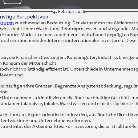
4. Februar 2026
ristige Perspektiven
stieren
zunehmend an Bedeutung. Der vietnamesische Aktienmarkt be
 aus wirtschaftlichem Wachstum, Reformprozessen und steigender M
 Frontier-Markt zu einem zunehmend institutionell geprägten Kapi
 und ein zunehmendes Interesse internationaler Investoren. Diese 
tur, die Finanzdienstleistungen, Konsumgüter, Industrie, Energie u
 Konsum der Mittelschicht.
 noch nicht vollständig effizient ist. Unterschiede in Unternehmen
levant sind.
d häufig an ihre Grenzen. Begrenzte Analystenabdeckung, regula
tion.
ige Unternehmen zu identifizieren, die über nachhaltige Geschäft
undamentalanalyse, lokales Marktwissen und eine disziplinierte Ti
chstum auf. Exportorientierte Industrien, ausländische Direktinvest
lmarktentwicklung und Unternehmensreformen.
traktivität des Aktienmarktes. Für Investoren, die an strukturell