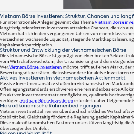
Vietnam Börse investieren: Struktur, Chancen und langf
Für internationale Anleger gewinnt das Thema
Vietnam Börse inve
langfristig orientierten Investoren attraktive Chancen, die sich
Vietnam hat sich in den vergangenen Jahren von einem klassischen
verzeichnen wachsende Liquidität, steigende Marktkapitalisierung
Kapitalmarktpartizipation.
Struktur und Entwicklung der vietnamesischen Börse
Die vietnamesische Börse ist geprägt von einer breiten Sektorstruk
vom Wirtschaftswachstum, der Urbanisierung und dem steigenden
Wer
Vietnam Börse investieren
möchte, trifft auf einen Markt, der
Bewertungsdisparitäten, die insbesondere für aktive Investoren re
Aktives Investieren im vietnamesischen Aktienmarkt
Passive Investmentansätze stoßen im vietnamesischen Marktumfel
Offenlegungsstandards erschweren eine rein indexbasierte Alloka
Ein aktiver Investmentansatz ermöglicht es, qualitativ hochwert
verfügen.
Vietnam Börse investieren
erfordert daher tiefgehende F
Makroökonomische Rahmenbedingungen
Vietnam weist seit Jahren ein überdurchschnittliches Wirtschaftswa
Stabilität bei. Gleichzeitig fördert die Regierung gezielt Kapita
Diese makroökonomischen Faktoren unterstützen langfristig die At
überzeugendes Umfeld.