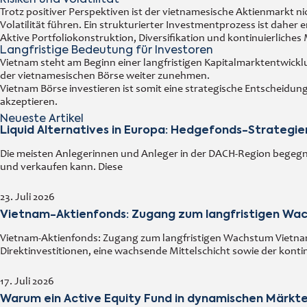
Risiken und Volatilität
Trotz positiver Perspektiven ist der vietnamesische Aktienmarkt 
Volatilität führen. Ein strukturierter Investmentprozess ist daher 
Aktive Portfoliokonstruktion, Diversifikation und kontinuierliches 
Langfristige Bedeutung für Investoren
Vietnam steht am Beginn einer langfristigen Kapitalmarktentwick
der vietnamesischen Börse weiter zunehmen.
Vietnam Börse investieren ist somit eine strategische Entscheidun
akzeptieren.
Neueste Artikel
Liquid Alternatives in Europa: Hedgefonds-Strategi
Die meisten Anlegerinnen und Anleger in der DACH-Region begegn
und verkaufen kann. Diese
23. Juli 2026
Vietnam-Aktienfonds: Zugang zum langfristigen Wa
Vietnam-Aktienfonds: Zugang zum langfristigen Wachstum Vietnam
Direktinvestitionen, eine wachsende Mittelschicht sowie der kont
17. Juli 2026
Warum ein Active Equity Fund in dynamischen Märkt