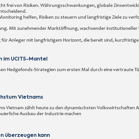
nicht frei von Risiken. Währungsschwankungen, globale Zinsentwic
entscheidend.
Monitoring helfen, Risiken zu steuern und langfristige Ziele zu verf
lung. Mit zunehmender Marktöffnung, wachsender institutioneller
g für Anleger mit langfristigem Horizont, die bereit sind, kurzfr
en im UCITS-Mantel
en Hedgefonds-Strategien zum ersten Mal durch eine vertraute Tü
chstum Vietnams
s Vietnam zählt heute zu den dynamischsten Volkswirtschaften As
inuierliche Ausbau der Industrie machen
en überzeugen kann