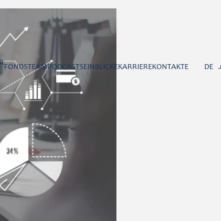
R
FONDS
TEAM
PODCASTS
EINBLICKE
KARRIERE
KONTAKTE
DE