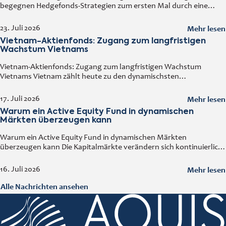
begegnen Hedgefonds-Strategien zum ersten Mal durch eine
vertraute Tür: einen regulierten Fonds, den man an jedem
Handelstag kaufen und verkaufen kann. Diese
Mehr lesen
23. Juli 2026
Vietnam-Aktienfonds: Zugang zum langfristigen
Wachstum Vietnams
Vietnam-Aktienfonds: Zugang zum langfristigen Wachstum
Vietnams Vietnam zählt heute zu den dynamischsten
Volkswirtschaften Asiens. Ein solides Wirtschaftswachstum,
steigende ausländische Direktinvestitionen, eine wachsende
Mehr lesen
17. Juli 2026
Mittelschicht sowie der kontinuierliche Ausbau der Industrie
Warum ein Active Equity Fund in dynamischen
machen
Märkten überzeugen kann
Warum ein Active Equity Fund in dynamischen Märkten
überzeugen kann Die Kapitalmärkte verändern sich kontinuierlich.
Wirtschaftliche Entwicklungen, technologische Innovationen,
geopolitische Ereignisse und neue Branchentrends beeinflussen
Mehr lesen
16. Juli 2026
Unternehmen und deren Bewertungen. In
Alle Nachrichten ansehen