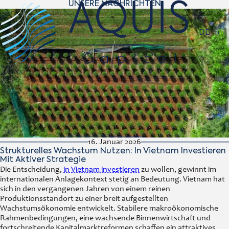
UNSERE NACHRICHTEN
Navigat
DE
16. Januar 2026
Strukturelles Wachstum Nutzen: In Vietnam Investieren
Mit Aktiver Strategie
Die Entscheidung,
in Vietnam investieren
zu wollen, gewinnt im
internationalen Anlagekontext stetig an Bedeutung. Vietnam hat
sich in den vergangenen Jahren von einem reinen
Produktionsstandort zu einer breit aufgestellten
Wachstumsökonomie entwickelt. Stabilere makroökonomische
Rahmenbedingungen, eine wachsende Binnenwirtschaft und
fortschreitende Kapitalmarktreformen schaffen ein attraktives