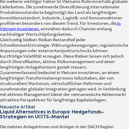
Ein weiterer wichtiger Faktor ist Vietnams Rolle innerhalb globaler
Lieferketten. Die zunehmende Diversifizierung internationaler
Produktionsstandorte begünstigt das Land als langfristigen
Investitionsstandort. Industrie-, Logistik- und Konsumsektoren
profitieren besonders von diesem Trend. Für Investoren, die
in
Vietnam investieren
, entstehen dadurch Chancen entlang
nachhaltiger Wertschöpfungsketten.
Gleichzeitig bleiben Risiken Bestandteil jeder
Schwellenmarktstrategie. Währungsbewegungen, regulatorische
Anpassungen oder externe Konjunkturschocks können
kurzfristige Volatilität erzeugen. Diese Risiken lassen sich jedoch
durch Diversifikation, aktives Risikomanagement und einen
langfristigen Anlagehorizont gezielt steuern.
Zusammenfassend bedeutet in Vietnam investieren, an einem
langfristigen Transformationsprozess teilzuhaben, der von
strukturellem Wachstum, wirtschaftlichen Reformen und
zunehmender globaler Integration getragen wird. In Verbindung
mit aktivem Management bietet der vietnamesische Aktienmarkt
attraktive Perspektiven für langfristige Kapitalanlagen.
Neueste Artikel
Liquid Alternatives in Europa: Hedgefonds-
Strategien im UCITS-Mantel
Die meisten Anlegerinnen und Anleger in der DACH-Region