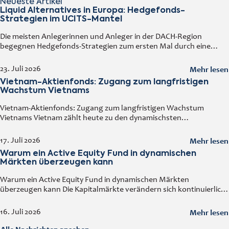
Neueste Artikel
Liquid Alternatives in Europa: Hedgefonds-
Strategien im UCITS-Mantel
Die meisten Anlegerinnen und Anleger in der DACH-Region
begegnen Hedgefonds-Strategien zum ersten Mal durch eine
vertraute Tür: einen regulierten Fonds, den man an jedem
Handelstag kaufen und verkaufen kann. Diese
Mehr lesen
23. Juli 2026
Vietnam-Aktienfonds: Zugang zum langfristigen
Wachstum Vietnams
Vietnam-Aktienfonds: Zugang zum langfristigen Wachstum
Vietnams Vietnam zählt heute zu den dynamischsten
Volkswirtschaften Asiens. Ein solides Wirtschaftswachstum,
steigende ausländische Direktinvestitionen, eine wachsende
Mehr lesen
17. Juli 2026
Mittelschicht sowie der kontinuierliche Ausbau der Industrie
Warum ein Active Equity Fund in dynamischen
machen
Märkten überzeugen kann
Warum ein Active Equity Fund in dynamischen Märkten
überzeugen kann Die Kapitalmärkte verändern sich kontinuierlich.
Wirtschaftliche Entwicklungen, technologische Innovationen,
geopolitische Ereignisse und neue Branchentrends beeinflussen
Mehr lesen
16. Juli 2026
Unternehmen und deren Bewertungen. In