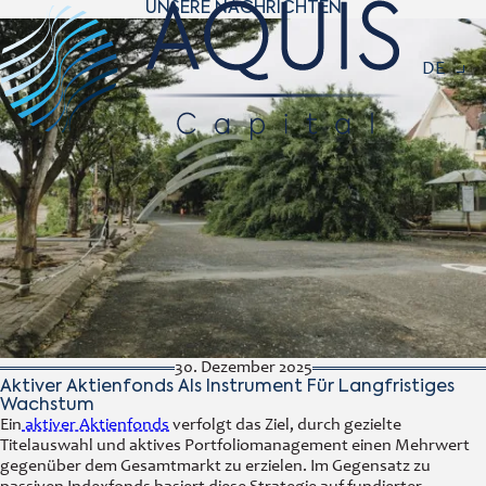
UNSERE NACHRICHTEN
Navigat
DE
30. Dezember 2025
Aktiver Aktienfonds Als Instrument Für Langfristiges
Wachstum
Ein
aktiver Aktienfonds
verfolgt das Ziel, durch gezielte
Titelauswahl und aktives Portfoliomanagement einen Mehrwert
gegenüber dem Gesamtmarkt zu erzielen. Im Gegensatz zu