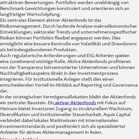
attraktiven Bewertungen. Portfolios werden unabhängig von
Benchmark-Gewichtungen konstruiert und orientieren sich an
langfristiger Wertschöpfung.
Ein zentrales Element aktiver Aktienfonds ist das
Risikomanagement. Durch laufende Analyse makroökonomischer
Entwicklungen, sektoraler Trends und unternehmensspezifischer
Risiken können Portfolios flexibel angepasst werden. Dies
ermöglicht eine bessere Kontrolle von Volatilität und Drawdowns
als bei indexgebundenen Produkten.
Auch regulatorische Anforderungen und ESG-Kriterien spielen
eine zunehmend wichtige Rolle. Aktive Aktienfonds profitieren
von der Transparenz börsennotierter Unternehmen und können
Nachhaltigkeitsaspekte direkt in den Investmentprozess
integrieren. Für institutionelle Anleger stellt dies einen
entscheidenden Vorteil im Hinblick auf Reporting und Governance
dar.
In der strategischen Vermögensallokation bleibt der Aktienfonds
ein zentraler Baustein. Ein
aktiver Aktienfonds
mit Fokus auf
Vietnam bietet Investoren Zugang zu strukturellem Wachstum,
Diversifikation und institutioneller Steuerbarkeit. Aquis Capital
verbindet dabei lokales Marktwissen mit internationalen
Investmentstandards und positioniert sich als spezialisierter
Anbieter für aktives Aktienmanagement in Asien.