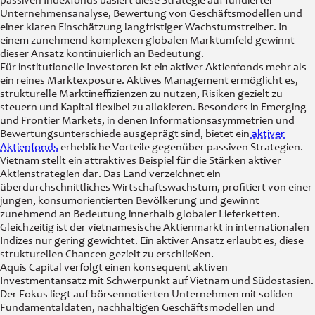
passiven Indexfonds basiert diese Strategie auf fundierter
Unternehmensanalyse, Bewertung von Geschäftsmodellen und
einer klaren Einschätzung langfristiger Wachstumstreiber. In
einem zunehmend komplexen globalen Marktumfeld gewinnt
dieser Ansatz kontinuierlich an Bedeutung.
Für institutionelle Investoren ist ein aktiver Aktienfonds mehr als
ein reines Marktexposure. Aktives Management ermöglicht es,
strukturelle Marktineffizienzen zu nutzen, Risiken gezielt zu
steuern und Kapital flexibel zu allokieren. Besonders in Emerging
und Frontier Markets, in denen Informationsasymmetrien und
Bewertungsunterschiede ausgeprägt sind, bietet ein
aktiver
Aktienfonds
erhebliche Vorteile gegenüber passiven Strategien.
Vietnam stellt ein attraktives Beispiel für die Stärken aktiver
Aktienstrategien dar. Das Land verzeichnet ein
überdurchschnittliches Wirtschaftswachstum, profitiert von einer
jungen, konsumorientierten Bevölkerung und gewinnt
zunehmend an Bedeutung innerhalb globaler Lieferketten.
Gleichzeitig ist der vietnamesische Aktienmarkt in internationalen
Indizes nur gering gewichtet. Ein aktiver Ansatz erlaubt es, diese
strukturellen Chancen gezielt zu erschließen.
Aquis Capital verfolgt einen konsequent aktiven
Investmentansatz mit Schwerpunkt auf Vietnam und Südostasien.
Der Fokus liegt auf börsennotierten Unternehmen mit soliden
Fundamentaldaten, nachhaltigen Geschäftsmodellen und